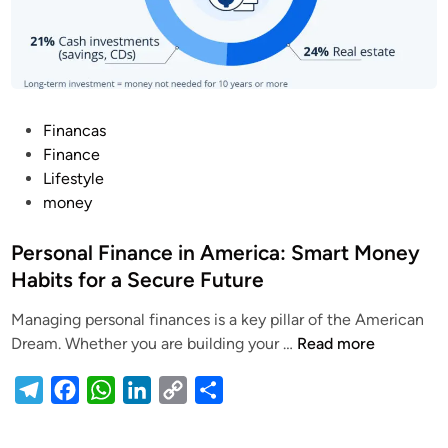
P
Financas
o
Finance
s
Lifestyle
t
money
e
d
Personal Finance in America: Smart Money
i
Habits for a Secure Future
n
Managing personal finances is a key pillar of the American
P
Dream. Whether you are building your …
Read more
e
T
F
W
L
C
S
r
s
e
a
h
i
o
h
o
l
c
a
n
p
a