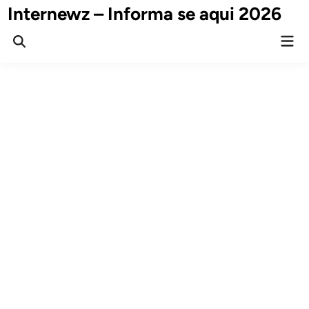
Skip
Internewz – Informa se aqui 2026
to
Mai
content
Open
Men
Search