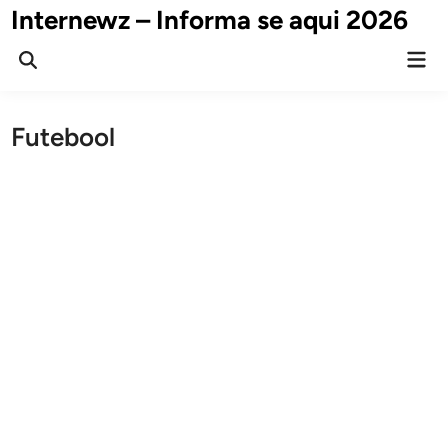
Skip
Internewz – Informa se aqui 2026
to
Mai
content
Open
Men
Search
Futebool