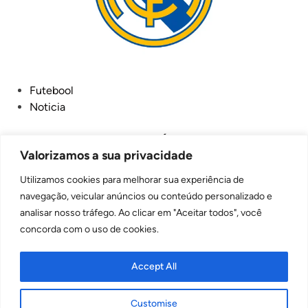
P
Futebool
o
Noticia
s
t
Comunicado Oficial de Álvaro Arbeloa ao
Valorizamos a sua privacidade
e
Madridismo
d
Utilizamos cookies para melhorar sua experiência de
O Real Madrid CF anuncia que Álvaro Arbeloa é o novo
i
navegação, veicular anúncios ou conteúdo personalizado e
C
treinador da equipe principal. Álvaro …
Read more
n
analisar nosso tráfego. Ao clicar em "Aceitar todos", você
o
concorda com o uso de cookies.
T
F
W
L
C
S
m
u
e
a
h
i
o
h
Accept All
n
l
c
a
n
p
a
i
e
e
t
k
y
r
c
Customise