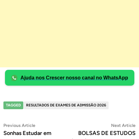
Ajuda nos Crescer nosso canal no WhatsApp
TAGGED
RESULTADOS DE EXAMES DE ADMISSÃO 2026
Post
Previous
N
Previous Article
Next Article
article:
a
Sonhas Estudar em
BOLSAS DE ESTUDOS
navigation