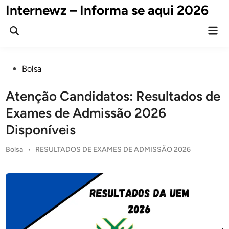
Skip
Internewz – Informa se aqui 2026
to
Mai
content
Open
Men
Search
Posted
Bolsa
in
Atenção Candidatos: Resultados de
Exames de Admissão 2026
Disponíveis
Posted
Bolsa
•
RESULTADOS DE EXAMES DE ADMISSÃO 2026
in